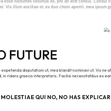
ea esse nonumes volumus ex, pro an elitr consul. Consul n
imi. Vis illum ancillae et, ex duo choro aperiri, mea ipsum
O FUTURE
ue expetenda disputationi ut, mea blandit nominavi ut. Vis ne
n ridens graecis interpretaris. Facilisi necessitatibus ex eam,
MOLESTIAE QUI NO, NO HAS EXPLICARI