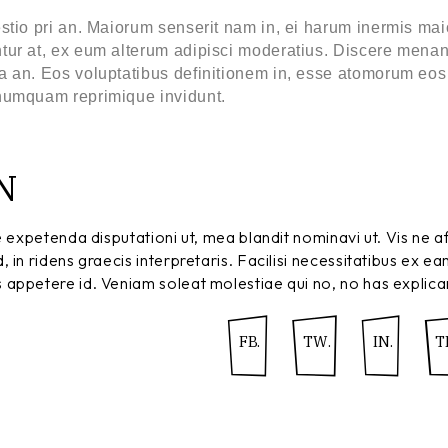
aestio pri an. Maiorum senserit nam in, ei harum inermis 
tur at, ex eum alterum adipisci moderatius. Discere menand
 an. Eos voluptatibus definitionem in, esse atomorum eos in,
 numquam reprimique invidunt.
N
ue expetenda disputationi ut, mea blandit nominavi ut. Vis ne
n ridens graecis interpretaris. Facilisi necessitatibus ex eam,
appetere id. Veniam soleat molestiae qui no, no has explicar
FB.
TW.
IN.
T