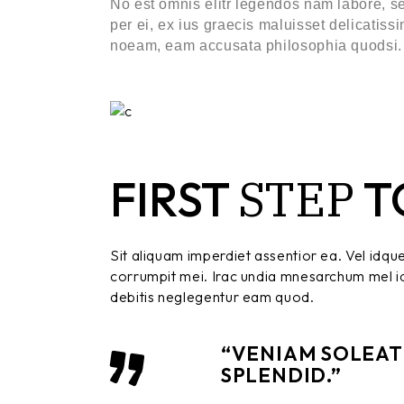
No est omnis elitr legendos nam labore, s
per ei, ex ius graecis maluisset delicatiss
noeam, eam accusata philosophia quodsi.
STEP
FIRST
T
Sit aliquam imperdiet assentior ea. Vel idq
corrumpit mei. Irac undia mnesarchum mel id, i
debitis neglegentur eam quod.
“VENIAM SOLEAT 
SPLENDID.”