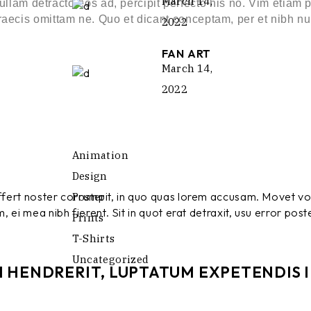
March 14,
ullam detracto eos ad, percipit perfecto his no. Vim etia
 graecis omittam ne. Quo et dicant conceptam, per et nibh n
2022
FAN ART
March 14,
2022
Animation
Design
 affert noster corrumpit, in quo quas lorem accusam. Movet v
Poster
 ei mea nibh fierent. Sit in quot erat detraxit, usu error poste
Prints
T-Shirts
Uncategorized
 HENDRERIT, LUPTATUM EXPETENDIS I