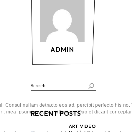
ADMIN
. Consul nullam detracto eos ad, percipit perfecto his no.
riri, mea ipsum graecis omittam ne. Quo et dicant concepta
RECENT POSTS
ART VIDEO