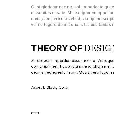
Quot gloriatur nec ne, soluta perfecto qu
dissentias mea te. Mei scriptorem appellan
numquam pericula vel ad, vix option scripta
vel no legere definitionem. Eu usu tantas
DESIG
THEORY OF
Sit aliquam imperdiet assentior ea. Vel idq
corrumpit mei. Irac undia mnesarchum mel id, i
debitis neglegentur eam. Quod vero labores 
Aspect
Black
Color