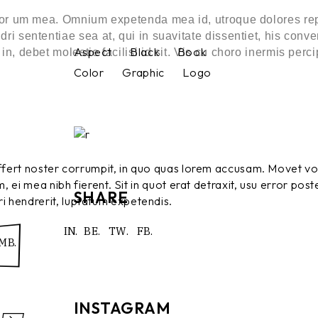
maior um mea. Omnium expetenda mea id, utroque dolores re
ri sententiae sea at, qui in suavitate dissentiet, his con
Aspect
Black
Book
 debet molestie facilisi id sit. Vis cu choro inermis percip
Color
Graphic
Logo
 affert noster corrumpit, in quo quas lorem accusam. Movet v
 ei mea nibh fierent. Sit in quot erat detraxit, usu error poste
SHARE
i hendrerit, luptatum expetendis.
IN.
BE.
TW.
FB.
MB.
INSTAGRAM